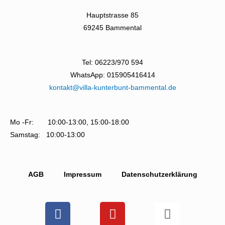
Hauptstrasse 85
69245 Bammental
Tel: 06223/970 594
WhatsApp: 015905416414
kontakt@villa-kunterbunt-bammental.de
Mo -Fr: 10:00-13:00, 15:00-18:00
Samstag: 10:00-13:00
AGB
Impressum
Datenschutzerklärung
F
Y
I
a
o
n