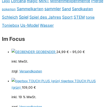
MINT
Lorcana
Mitnehmexperimente
Pferde
magic
Lego
sammler
Sammelkarten
Sand
Sandkasten
pokemon
Spiel
Schleich
Spiel des Jahres
Sport
STEM
tonie
Toniebox
Us-Model
Wasser
Im Focus
GEOBENDER
24,99
€
–
95,00
€
inkl. MwSt.
zzgl.
Versandkosten
tigerbox TOUCH PLUS
(grün)
109,00
€
inkl. 19 % MwSt.
zzgl.
Versandkosten