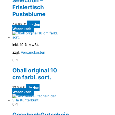
Selection –
Frisiertisch
Pusteblume
49,99
€
In den
Warenkorb
inkl. 19 % MwSt.
zzgl.
Versandkosten
0-1
Oball original 10
cm farbl. sort.
10,99
€
In den
Warenkorb
0-1
GeschenkGutschein