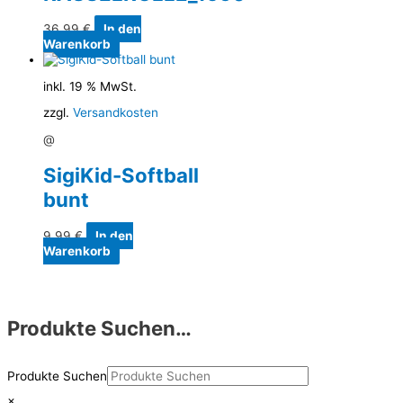
36,99
€
In den
Warenkorb
inkl. 19 % MwSt.
zzgl.
Versandkosten
@
SigiKid-Softball
bunt
9,99
€
In den
Warenkorb
Produkte Suchen…
Produkte Suchen
×