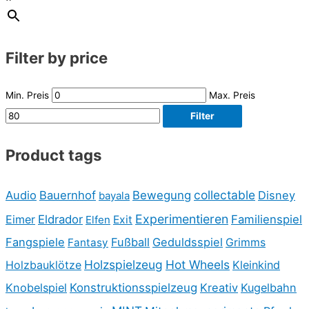
Filter by price
Min. Preis
Max. Preis
Filter
Product tags
collectable
Audio
Bauernhof
Bewegung
Disney
bayala
Experimentieren
Eimer
Eldrador
Familienspiel
Elfen
Exit
Fangspiele
Fußball
Geduldsspiel
Fantasy
Grimms
Holzspielzeug
Hot Wheels
Holzbauklötze
Kleinkind
Knobelspiel
Konstruktionsspielzeug
Kreativ
Kugelbahn