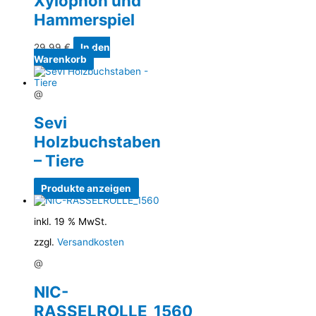
Xylophon und
Hammerspiel
29,99
€
In den
Warenkorb
@
Sevi
Holzbuchstaben
– Tiere
Produkte anzeigen
inkl. 19 % MwSt.
zzgl.
Versandkosten
@
NIC-
RASSELROLLE_1560