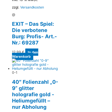
zzgl.
Versandkosten
@
EXIT – Das Spiel:
Die verbotene
Burg: Profis- Art.-
Nr.: 69287
12,99
€
In den
Warenkorb
0-1
40″ Folienzahl „0-
9“ glitter
holografie gold -
Heliumgefüllt –
nur Abholung