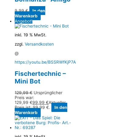
9,99
€
In den
Warenkorb
Angebot!
inkl. 19 % MwSt.
zzgl.
Versandkosten
@
https://youtu.be/BSSRWfKjP7A
Fischertechnic –
Mini Bot
129,99
€
Ursprünglicher
Preis war:
129,99 €
99,99
€
Aktueller
Preis ist: 99,99 €.
In den
Warenkorb
inkl. 19 % MwSt.