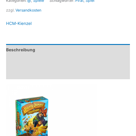
Kategorien:
@
,
Spiele
Schlagwörter:
Pirat
,
Spiel
zzgl.
Versandkosten
HCM-Kienzel
Beschreibung
Marke
Rezensionen (0)