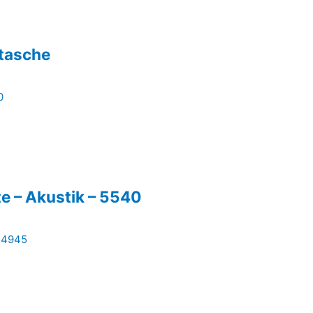
ltasche
te – Akustik – 5540