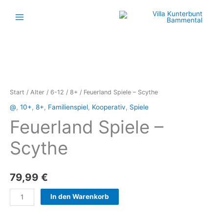
Zum
Inhalt
springen
Feuerland
Spiele
-
Start
/
Alter
/
6-12
/
8+
/ Feuerland Spiele – Scythe
Scythe
@
,
10+
,
8+
,
Familienspiel
,
Kooperativ
,
Spiele
Menge
Feuerland Spiele –
Scythe
79,99
€
In den Warenkorb