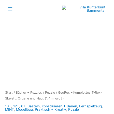
Zum
Inhalt
springen
GeoRex
–
Komplettes
T-
Rex-
Skelett,
Organe
und
Haut
(1,4
Start
/
Bücher + Puzzles
/
Puzzle
/ GeoRex – Komplettes T-Rex-
m
Skelett, Organe und Haut (1,4 m groß)
groß)
10+
,
12+
,
8+
,
Basteln
,
Konstruieren + Bauen
,
Lernspielzeug
,
MINT
,
Modellbau
,
Praktisch + Kreativ
,
Puzzle
Menge