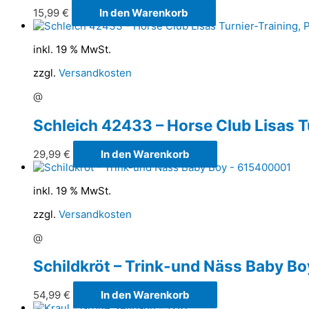
15,99
€
In den Warenkorb
inkl. 19 % MwSt.
zzgl.
Versandkosten
@
Schleich 42433 – Horse Club Lisas Tu
29,99
€
In den Warenkorb
inkl. 19 % MwSt.
zzgl.
Versandkosten
@
Schildkröt – Trink-und Näss Baby B
54,99
€
In den Warenkorb