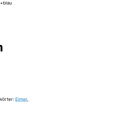
t+blau
m
wörter:
Eimer
,