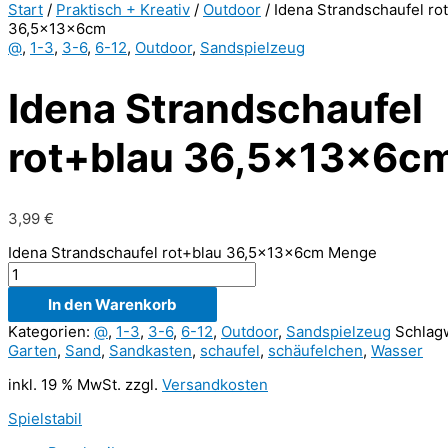
Start
/
Praktisch + Kreativ
/
Outdoor
/ Idena Strandschaufel ro
36,5x13x6cm
@
,
1-3
,
3-6
,
6-12
,
Outdoor
,
Sandspielzeug
Idena Strandschaufel
rot+blau 36,5x13x6c
3,99
€
Idena Strandschaufel rot+blau 36,5x13x6cm Menge
In den Warenkorb
Kategorien:
@
,
1-3
,
3-6
,
6-12
,
Outdoor
,
Sandspielzeug
Schlag
Garten
,
Sand
,
Sandkasten
,
schaufel
,
schäufelchen
,
Wasser
inkl. 19 % MwSt.
zzgl.
Versandkosten
Spielstabil