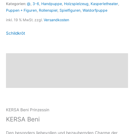
Kategorien:
@
,
3-6
,
Handpuppe
,
Holzspielzeug
,
Kasperletheater
,
Puppen + Figuren
,
Rollenspiel
,
Spielfiguren
,
Waldorfpuppe
inkl. 19 % MwSt.
zzgl.
Versandkosten
Schildkröt
Beschreibung
Marke
Rezensionen (0)
KERSA Beni Prinzessin
KERSA Beni
Den besonders liebevollen und bezaubernden Charme der