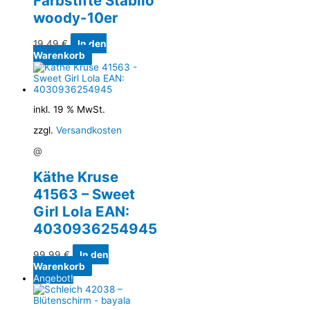
Farbstifte Stabilo
woody-10er
19,49
€
In den
Warenkorb
inkl. 19 % MwSt.
zzgl.
Versandkosten
@
Käthe Kruse
41563 – Sweet
Girl Lola EAN:
4030936254945
99,99
€
In den
Warenkorb
Angebot!