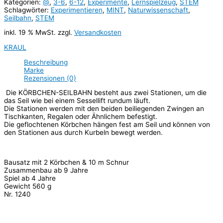
Kategorien:
@
,
3-6
,
6-12
,
Experimente
,
Lernspielzeug
,
STEM
Schlagwörter:
Experimentieren
,
MINT
,
Naturwissenschaft
,
Seilbahn
,
STEM
inkl. 19 % MwSt.
zzgl.
Versandkosten
KRAUL
Beschreibung
Marke
Rezensionen (0)
Die KÖRBCHEN-SEILBAHN besteht aus zwei Stationen, um die
das Seil wie bei einem Sessellift rundum läuft.
Die Stationen werden mit den beiden beiliegenden Zwingen an
Tischkanten, Regalen oder Ähnlichem befestigt.
Die geflochtenen Körbchen hängen fest am Seil und können von
den Stationen aus durch Kurbeln bewegt werden.
Bausatz mit 2 Körbchen & 10 m Schnur
Zusammenbau ab 9 Jahre
Spiel ab 4 Jahre
Gewicht 560 g
Nr. 1240