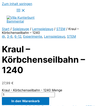
Zum Inhalt springen
Start
/
Spielzeuge
/
Lernspielzeug
/
STEM
/ Kraul –
Körbchenseilbahn – 1240
@
,
3-6
,
6-12
,
Experimente
,
Lernspielzeug
,
STEM
Kraul –
Körbchenseilbahn –
1240
27,99
€
Kraul - Körbchenseilbahn - 1240 Menge
In den Warenkorb