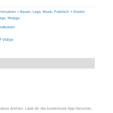
nstruieren + Bauen
,
Lego
,
Musik
,
Praktisch + Kreativ
ego
,
Ninjago
andkosten
 Vidiyo
deos drehen. Lade dir die kostenlose App herunter,