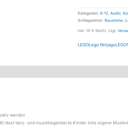
Kategorien:
6-12
,
Audio
,
Ko
Schlagwörter:
Bausteine
,
L
inkl. 19 % MwSt.
zzgl.
Vers
LEGO
Lego Ninjago
LEGO®
eativ werden
 lässt tanz- und musikbegeisterte Kinder tolle eigene Musikvi