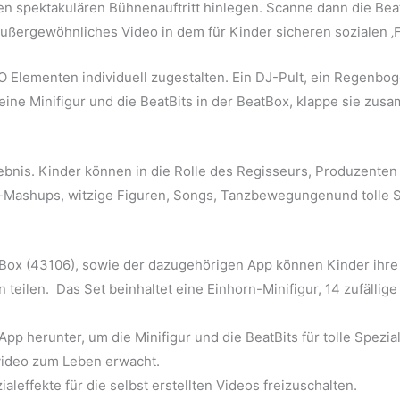
en spektakulären Bühnenauftritt hinlegen. Scanne dann die Bea
ußergewöhnliches Video in dem für Kinder sicheren sozialen ‚F
 Elementen individuell zugestalten. Ein DJ-Pult, ein Regenbog
ine Minifigur und die BeatBits in der BeatBox, klappe sie zusa
ebnis. Kinder können in die Rolle des Regisseurs, Produzenten
-Mashups, witzige Figuren, Songs, Tanzbewegungenund tolle Sp
Box (43106), sowie der dazugehörigen App können Kinder ihre
teilen. Das Set beinhaltet eine Einhorn-Minifigur, 14 zufällige 
pp herunter, um die Minifigur und die BeatBits für tolle Spezi
video zum Leben erwacht.
aleffekte für die selbst erstellten Videos freizuschalten.