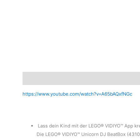
Beschreibung
Marke
Rezensionen (0)
https://www.youtube.com/watch?v=A65bAQxfNGc
Lass dein Kind mit der LEGO® VIDIYO™ App kr
Die LEGO® VIDIYO™ Unicorn DJ BeatBox (43106)