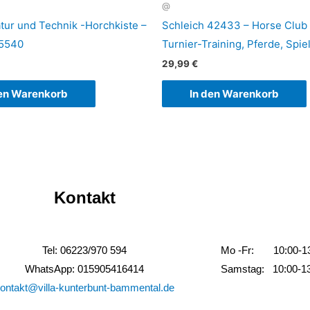
@
atur und Technik -Horchkiste –
Schleich 42433 – Horse Club 
 5540
Turnier-Training, Pferde, Spie
29,99
€
den Warenkorb
In den Warenkorb
Kontakt
Tel: 06223/970 594
Mo -Fr: 10:00-13:
WhatsApp: 015905416414
Samstag: 10:00-13
ontakt@villa-kunterbunt-bammental.de