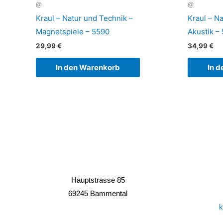
@
@
Kraul – Natur und Technik –
Kraul – N
Magnetspiele – 5590
Akustik –
29,99
€
34,99
€
In den Warenkorb
In 
Hauptstrasse 85
69245 Bammental
k