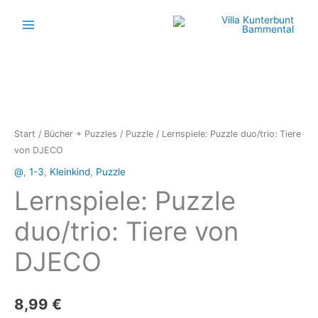
Zum
Inhalt
springen
Start
/
Bücher + Puzzles
/
Puzzle
/ Lernspiele: Puzzle duo/trio: Tiere
von DJECO
@
,
1-3
,
Kleinkind
,
Puzzle
Lernspiele: Puzzle
duo/trio: Tiere von
DJECO
8,99
€