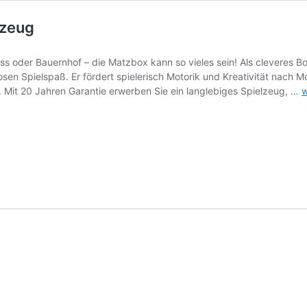
lzeug
 oder Bauernhof – die Matzbox kann so vieles sein! Als cleveres Box
n Spielspaß. Er fördert spielerisch Motorik und Kreativität nach Mo
M
. Mit 20 Jahren Garantie erwerben Sie ein langlebiges Spielzeug, …
w
|
D
g
K