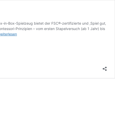
-in-Box-Spielzeug bietet der FSC®-zertifizierte und ‚Spiel gut‚
ntessori-Prinzipien – vom ersten Stapelversuch (ab 1 Jahr) bis
atzbox
eiterlesen
as
renzenlose
reativspielzeug