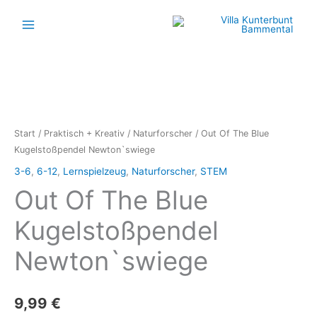
Zum
Inhalt
springen
Out
Of
The
Start
/
Praktisch + Kreativ
/
Naturforscher
/ Out Of The Blue
Blue
Kugelstoßpendel Newton`swiege
Kugelstoßpendel
3-6
,
6-12
,
Lernspielzeug
,
Naturforscher
,
STEM
Newton`swiege
Out Of The Blue
Menge
Kugelstoßpendel
Newton`swiege
9,99
€