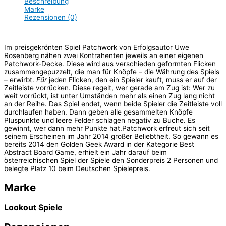
Beschreibung
Marke
Rezensionen (0)
Im preisgekrönten Spiel Patchwork von Erfolgsautor Uwe
Rosenberg nähen zwei Kontrahenten jeweils an einer eigenen
Patchwork-Decke. Diese wird aus verschieden geformten Flicken
zusammengepuzzelt, die man für Knöpfe – die Währung des Spiels
– erwirbt.
Für
jeden Flicken, den ein Spieler kauft, muss er auf der
Zeitleiste vorrücken. Diese regelt, wer gerade am Zug ist: Wer zu
weit vorrückt, ist unter Umständen mehr als einen Zug lang nicht
an der Reihe. Das Spiel endet, wenn beide Spieler die Zeitleiste voll
durchlaufen haben. Dann geben alle gesammelten Knöpfe
Pluspunkte und leere Felder schlagen negativ zu Buche. Es
gewinnt, wer dann mehr Punkte hat.Patchwork erfreut sich seit
seinem Erscheinen im Jahr 2014 großer Beliebtheit. So gewann es
bereits 2014 den Golden Geek Award in der Kategorie Best
Abstract Board Game, erhielt ein Jahr darauf beim
österreichischen Spiel der Spiele den Sonderpreis 2 Personen und
belegte Platz 10 beim Deutschen Spielepreis.
Marke
Lookout Spiele