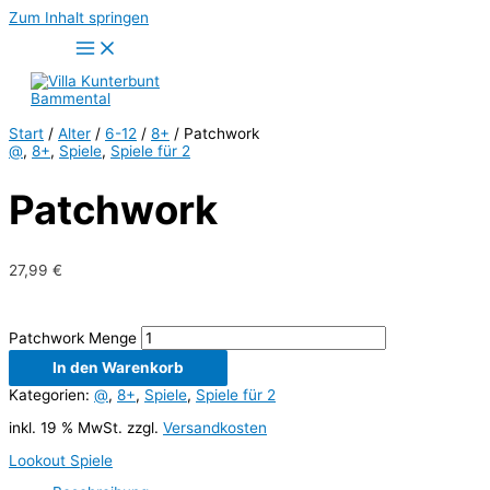
Zum Inhalt springen
Start
/
Alter
/
6-12
/
8+
/ Patchwork
@
,
8+
,
Spiele
,
Spiele für 2
Patchwork
27,99
€
Patchwork Menge
In den Warenkorb
Kategorien:
@
,
8+
,
Spiele
,
Spiele für 2
inkl. 19 % MwSt.
zzgl.
Versandkosten
Lookout Spiele