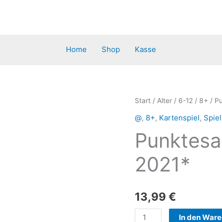
Home
Shop
Kasse
Punktesalat
Start
/
Alter
/
6-12
/
8+
/ P
*Empfohlen
@
,
8+
,
Kartenspiel
,
Spiel
SdJ
Punktesa
2021*
Menge
2021*
13,99
€
In den War