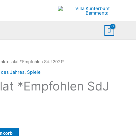
unktesalat *Empfohlen SdJ 2021*
 des Jahres
,
Spiele
lat *Empfohlen SdJ
enkorb