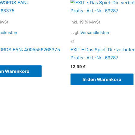
MwSt.
inkl. 19 % MwSt.
ndkosten
zzgl.
Versandkosten
@
ORDS EAN: 4005556268375
EXIT – Das Spiel: Die verbote
Profis- Art.-Nr.: 69287
12,99
€
den Warenkorb
In den Warenkorb