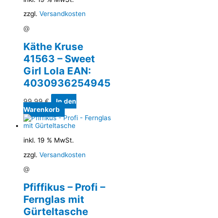
zzgl.
Versandkosten
@
Käthe Kruse
41563 – Sweet
Girl Lola EAN:
4030936254945
99,99
€
In den
Warenkorb
inkl. 19 % MwSt.
zzgl.
Versandkosten
@
Pfiffikus – Profi –
Fernglas mit
Gürteltasche