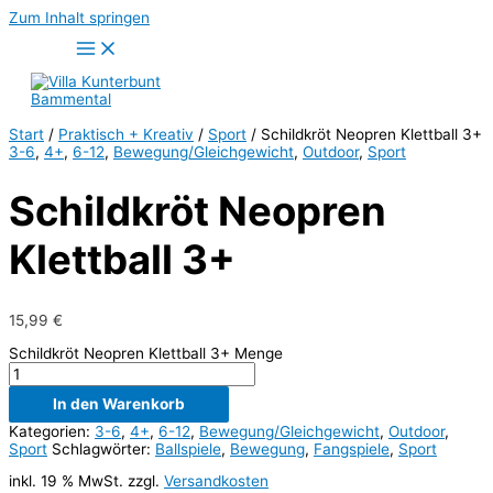
Zum Inhalt springen
Start
/
Praktisch + Kreativ
/
Sport
/ Schildkröt Neopren Klettball 3+
3-6
,
4+
,
6-12
,
Bewegung/Gleichgewicht
,
Outdoor
,
Sport
Schildkröt Neopren
Klettball 3+
15,99
€
Schildkröt Neopren Klettball 3+ Menge
In den Warenkorb
Kategorien:
3-6
,
4+
,
6-12
,
Bewegung/Gleichgewicht
,
Outdoor
,
Sport
Schlagwörter:
Ballspiele
,
Bewegung
,
Fangspiele
,
Sport
inkl. 19 % MwSt.
zzgl.
Versandkosten