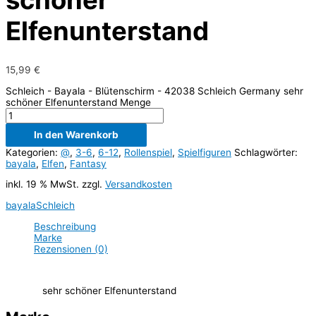
schöner
Elfenunterstand
15,99
€
Schleich - Bayala - Blütenschirm - 42038 Schleich Germany sehr
schöner Elfenunterstand Menge
In den Warenkorb
Kategorien:
@
,
3-6
,
6-12
,
Rollenspiel
,
Spielfiguren
Schlagwörter:
bayala
,
Elfen
,
Fantasy
inkl. 19 % MwSt.
zzgl.
Versandkosten
bayala
Schleich
Beschreibung
Marke
Rezensionen (0)
sehr schöner Elfenunterstand