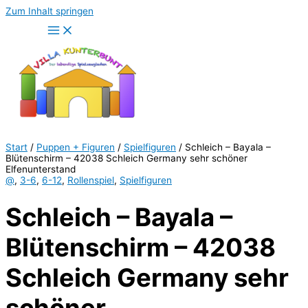
Zum Inhalt springen
Start
/
Puppen + Figuren
/
Spielfiguren
/ Schleich – Bayala –
Blütenschirm – 42038 Schleich Germany sehr schöner
Elfenunterstand
@
,
3-6
,
6-12
,
Rollenspiel
,
Spielfiguren
Schleich – Bayala –
Blütenschirm – 42038
Schleich Germany sehr