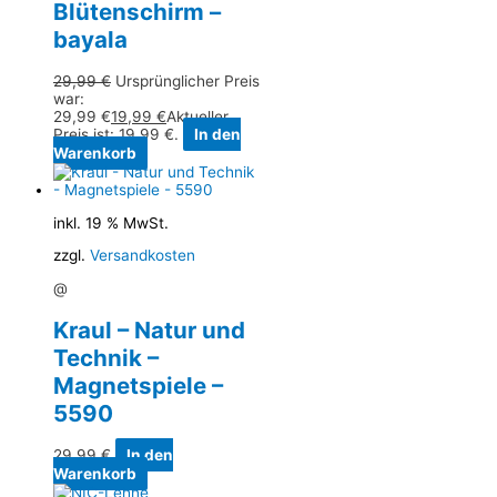
Blütenschirm –
bayala
29,99
€
Ursprünglicher Preis
war:
29,99 €
19,99
€
Aktueller
Preis ist: 19,99 €.
In den
Warenkorb
inkl. 19 % MwSt.
zzgl.
Versandkosten
@
Kraul – Natur und
Technik –
Magnetspiele –
5590
29,99
€
In den
Warenkorb