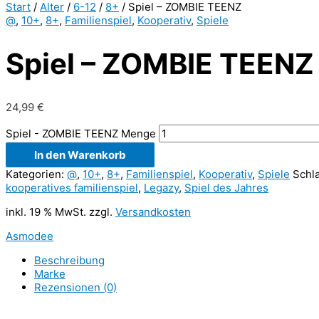
Start
/
Alter
/
6-12
/
8+
/ Spiel – ZOMBIE TEENZ
@
,
10+
,
8+
,
Familienspiel
,
Kooperativ
,
Spiele
Spiel – ZOMBIE TEENZ
24,99
€
Spiel - ZOMBIE TEENZ Menge
In den Warenkorb
Kategorien:
@
,
10+
,
8+
,
Familienspiel
,
Kooperativ
,
Spiele
Schl
kooperatives familienspiel
,
Legazy
,
Spiel des Jahres
inkl. 19 % MwSt.
zzgl.
Versandkosten
Asmodee
Beschreibung
Marke
Rezensionen (0)