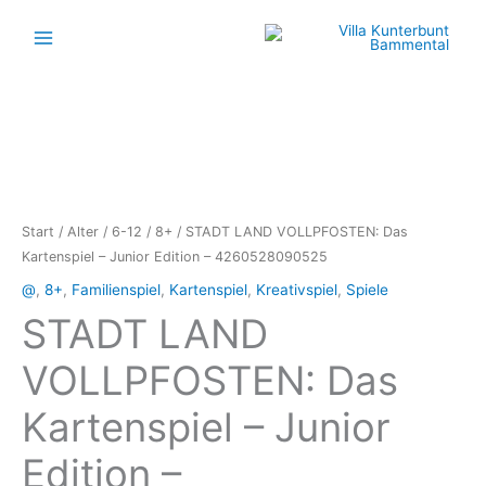
Zum
Inhalt
springen
Start
/
Alter
/
6-12
/
8+
/ STADT LAND VOLLPFOSTEN: Das
Kartenspiel – Junior Edition – 4260528090525
@
,
8+
,
Familienspiel
,
Kartenspiel
,
Kreativspiel
,
Spiele
STADT LAND
VOLLPFOSTEN: Das
Kartenspiel – Junior
Edition –