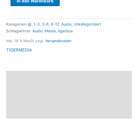
In den Warenkorb
Kategorien:
@
,
1-3
,
3-6
,
6-12
,
Audio
,
Unkategorisiert
Schlagwörter:
Audio
,
Media
,
tigerbox
inkl. 19 % MwSt.
zzgl.
Versandkosten
TIGERMEDIA
Beschreibung
Zusätzliche Informationen
Marke
Rezensionen (0)