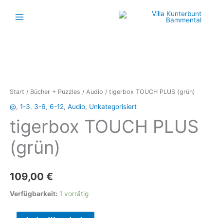
Zum
Inhalt
springen
tigerbox
TOUCH
PLUS
Start
/
Bücher + Puzzles
/
Audio
/ tigerbox TOUCH PLUS (grün)
(grün)
@
,
1-3
,
3-6
,
6-12
,
Audio
,
Unkategorisiert
Menge
tigerbox TOUCH PLUS
(grün)
109,00
€
Verfügbarkeit:
1 vorrätig