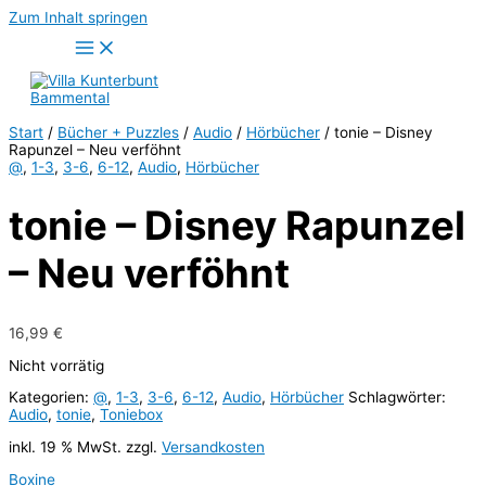
Zum Inhalt springen
Start
/
Bücher + Puzzles
/
Audio
/
Hörbücher
/ tonie – Disney
Rapunzel – Neu verföhnt
@
,
1-3
,
3-6
,
6-12
,
Audio
,
Hörbücher
tonie – Disney Rapunzel
– Neu verföhnt
16,99
€
Nicht vorrätig
Kategorien:
@
,
1-3
,
3-6
,
6-12
,
Audio
,
Hörbücher
Schlagwörter:
Audio
,
tonie
,
Toniebox
inkl. 19 % MwSt.
zzgl.
Versandkosten
Boxine