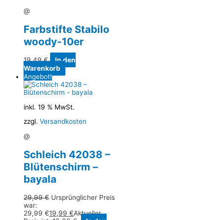
@
Farbstifte Stabilo
woody-10er
19,49
€
In den
Warenkorb
Angebot!
inkl. 19 % MwSt.
zzgl.
Versandkosten
@
Schleich 42038 –
Blütenschirm –
bayala
29,99
€
Ursprünglicher Preis
war:
29,99 €
19,99
€
Aktueller