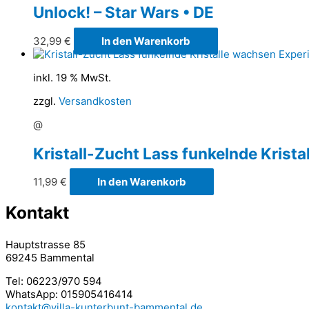
Unlock! – Star Wars • DE
32,99
€
In den Warenkorb
inkl. 19 % MwSt.
zzgl.
Versandkosten
@
Kristall-Zucht Lass funkelnde Krist
11,99
€
In den Warenkorb
Kontakt
Hauptstrasse 85
69245 Bammental
Tel: 06223/970 594
WhatsApp: 015905416414
kontakt@villa-kunterbunt-bammental.de