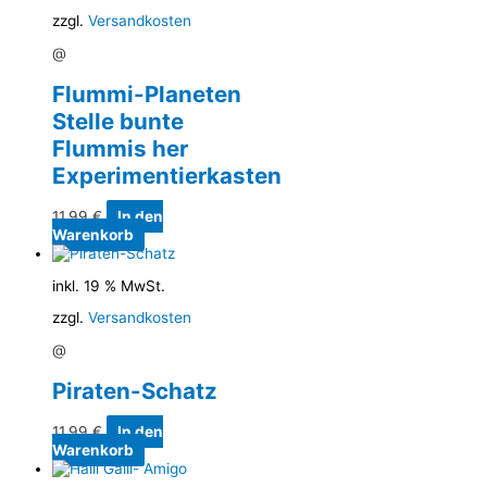
zzgl.
Versandkosten
@
Flummi-Planeten
Stelle bunte
Flummis her
Experimentierkasten
11,99
€
In den
Warenkorb
inkl. 19 % MwSt.
zzgl.
Versandkosten
@
Piraten-Schatz
11,99
€
In den
Warenkorb