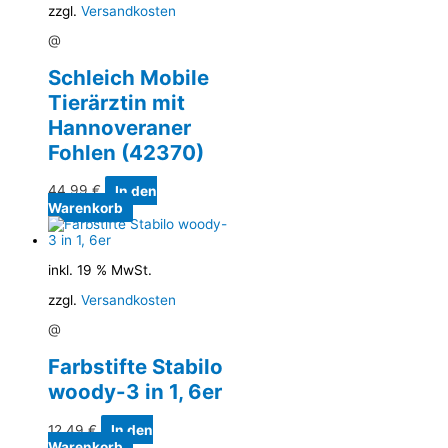
zzgl.
Versandkosten
@
Schleich Mobile
Tierärztin mit
Hannoveraner
Fohlen (42370)
44,99
€
In den
Warenkorb
inkl. 19 % MwSt.
zzgl.
Versandkosten
@
Farbstifte Stabilo
woody-3 in 1, 6er
12,49
€
In den
Warenkorb