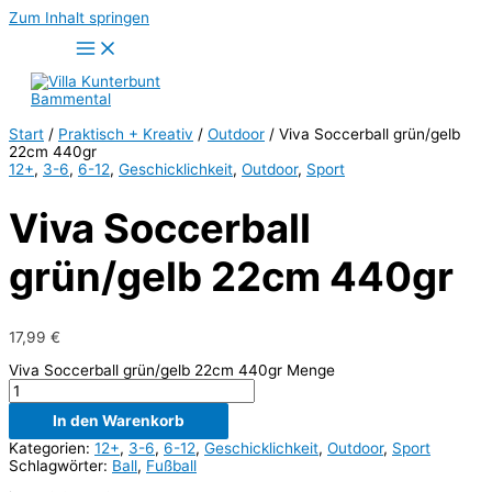
Zum Inhalt springen
Start
/
Praktisch + Kreativ
/
Outdoor
/ Viva Soccerball grün/gelb
22cm 440gr
12+
,
3-6
,
6-12
,
Geschicklichkeit
,
Outdoor
,
Sport
Viva Soccerball
grün/gelb 22cm 440gr
17,99
€
Viva Soccerball grün/gelb 22cm 440gr Menge
In den Warenkorb
Kategorien:
12+
,
3-6
,
6-12
,
Geschicklichkeit
,
Outdoor
,
Sport
Schlagwörter:
Ball
,
Fußball