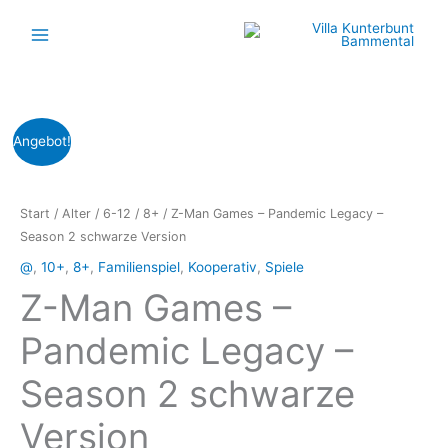
Zum
Inhalt
springen
Ursprünglicher
Aktueller
Angebot!
Preis
Preis
war:
ist:
Start
/
Alter
/
6-12
/
8+
/ Z-Man Games – Pandemic Legacy –
Season 2 schwarze Version
79,99 €
49,99 €.
@
,
10+
,
8+
,
Familienspiel
,
Kooperativ
,
Spiele
Z-Man Games –
Pandemic Legacy –
Season 2 schwarze
Version