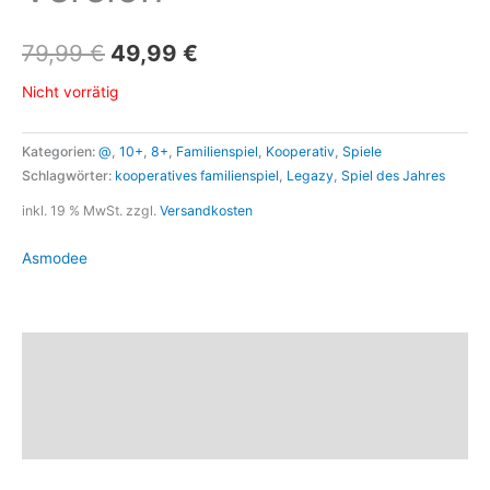
79,99
€
49,99
€
Nicht vorrätig
Kategorien:
@
,
10+
,
8+
,
Familienspiel
,
Kooperativ
,
Spiele
Schlagwörter:
kooperatives familienspiel
,
Legazy
,
Spiel des Jahres
inkl. 19 % MwSt.
zzgl.
Versandkosten
Asmodee
Beschreibung
Marke
Rezensionen (0)