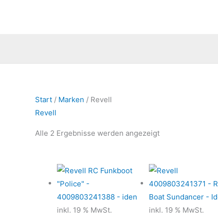
Zum
Inhalt
springen
Nach
Start
/
Marken
/ Revell
Aktualität
Revell
sortiert
Alle 2 Ergebnisse werden angezeigt
inkl. 19 % MwSt.
inkl. 19 % MwSt.