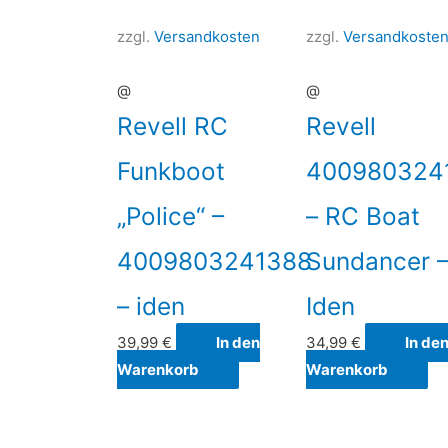
zzgl.
Versandkosten
zzgl.
Versandkoste
@
@
Revell RC
Revell
Funkboot
400980324
„Police“ –
– RC Boat
4009803241388
Sundancer 
– iden
Iden
39,99
€
In den
34,99
€
In de
Warenkorb
Warenkorb