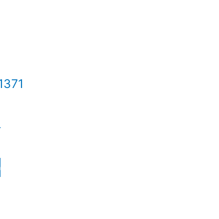
n
1371
–
n