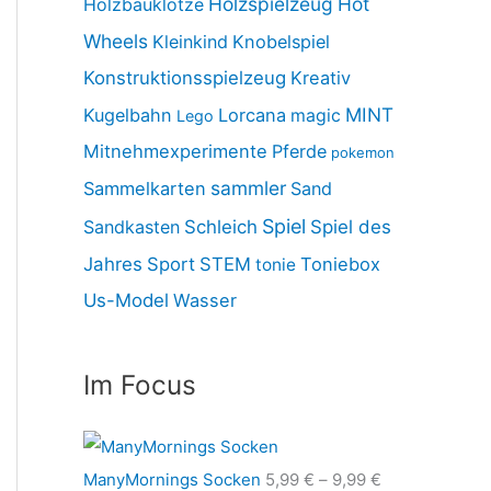
Holzspielzeug
Hot
Holzbauklötze
Wheels
Kleinkind
Knobelspiel
Konstruktionsspielzeug
Kreativ
MINT
Kugelbahn
Lorcana
magic
Lego
Mitnehmexperimente
Pferde
pokemon
sammler
Sammelkarten
Sand
Spiel
Sandkasten
Schleich
Spiel des
Jahres
Sport
STEM
Toniebox
tonie
Us-Model
Wasser
Im Focus
ManyMornings Socken
5,99
€
–
9,99
€