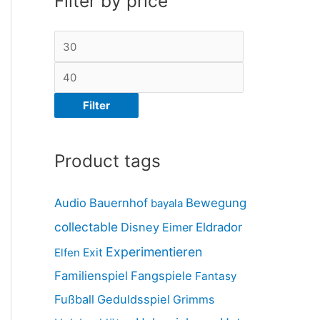
Filter by price
Filter
Product tags
Audio
Bauernhof
Bewegung
bayala
collectable
Disney
Eimer
Eldrador
Experimentieren
Elfen
Exit
Familienspiel
Fangspiele
Fantasy
Fußball
Geduldsspiel
Grimms