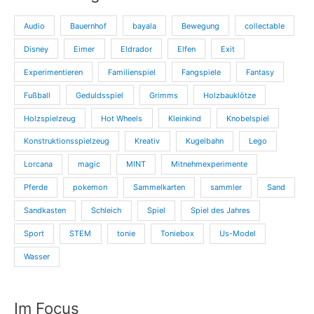
Audio
Bauernhof
bayala
Bewegung
collectable
Disney
Eimer
Eldrador
Elfen
Exit
Experimentieren
Familienspiel
Fangspiele
Fantasy
Fußball
Geduldsspiel
Grimms
Holzbauklötze
Holzspielzeug
Hot Wheels
Kleinkind
Knobelspiel
Konstruktionsspielzeug
Kreativ
Kugelbahn
Lego
Lorcana
magic
MINT
Mitnehmexperimente
Pferde
pokemon
Sammelkarten
sammler
Sand
Sandkasten
Schleich
Spiel
Spiel des Jahres
Sport
STEM
tonie
Toniebox
Us-Model
Wasser
Im Focus