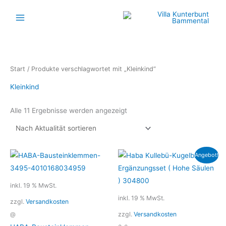
Zum
Inhalt
springen
Nach
Start
/ Produkte verschlagwortet mit „Kleinkind“
Aktualität
sortiert
Kleinkind
Alle 11 Ergebnisse werden angezeigt
Ursprünglicher
Aktueller
Angebot!
Preis
Preis
war:
ist:
27,99 €
24,99 €.
inkl. 19 % MwSt.
inkl. 19 % MwSt.
zzgl.
Versandkosten
zzgl.
Versandkosten
@