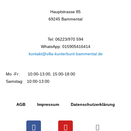
Hauptstrasse 85
69245 Bammental
Tel: 06223/970 594
WhatsApp: 015905416414
kontakt@villa-kunterbunt-bammental.de
Mo -Fr: 10:00-13:00, 15:00-18:00
Samstag: 10:00-13:00
AGB
Impressum
Datenschutzerklärung
F
Y
I
a
o
n