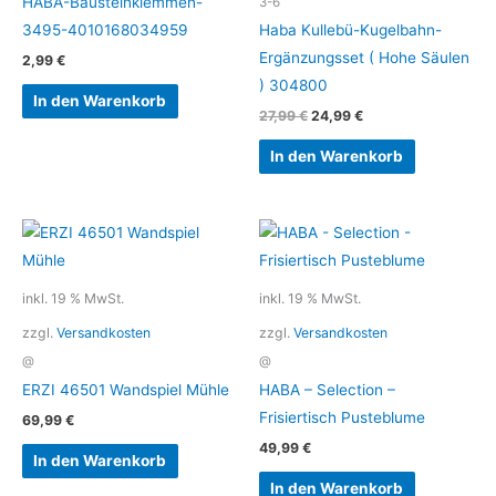
HABA-Bausteinklemmen-
3-6
3495-4010168034959
Haba Kullebü-Kugelbahn-
Ergänzungsset ( Hohe Säulen
2,99
€
) 304800
In den Warenkorb
27,99
€
24,99
€
In den Warenkorb
inkl. 19 % MwSt.
inkl. 19 % MwSt.
zzgl.
Versandkosten
zzgl.
Versandkosten
@
@
ERZI 46501 Wandspiel Mühle
HABA – Selection –
Frisiertisch Pusteblume
69,99
€
49,99
€
In den Warenkorb
In den Warenkorb