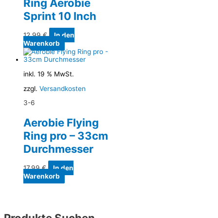
Ring Aerobie
Sprint 10 Inch
12,99
€
In den
Warenkorb
inkl. 19 % MwSt.
zzgl.
Versandkosten
3-6
Aerobie Flying
Ring pro – 33cm
Durchmesser
17,99
€
In den
Warenkorb
Produkte Suchen…