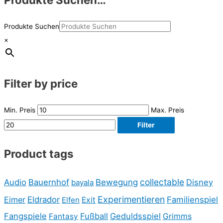
Produkte Suchen
×
Filter by price
Min. Preis
Max. Preis
Filter
Product tags
collectable
Audio
Bauernhof
Bewegung
Disney
bayala
Experimentieren
Eimer
Eldrador
Familienspiel
Elfen
Exit
Fangspiele
Fußball
Geduldsspiel
Fantasy
Grimms