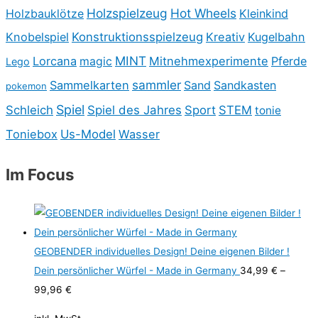
Holzspielzeug
Hot Wheels
Holzbauklötze
Kleinkind
Knobelspiel
Konstruktionsspielzeug
Kreativ
Kugelbahn
MINT
Lorcana
Mitnehmexperimente
Pferde
magic
Lego
sammler
Sammelkarten
Sand
Sandkasten
pokemon
Spiel
Schleich
Spiel des Jahres
Sport
STEM
tonie
Toniebox
Us-Model
Wasser
Im Focus
GEOBENDER individuelles Design! Deine eigenen Bilder !
Dein persönlicher Würfel - Made in Germany
34,99
€
–
99,96
€