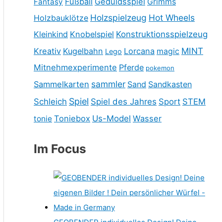
Fußball
Geduldsspiel
Fantasy
Grimms
Holzspielzeug
Hot Wheels
Holzbauklötze
Kleinkind
Knobelspiel
Konstruktionsspielzeug
MINT
Kreativ
Kugelbahn
Lorcana
magic
Lego
Mitnehmexperimente
Pferde
pokemon
sammler
Sammelkarten
Sand
Sandkasten
Spiel
Schleich
Spiel des Jahres
Sport
STEM
Toniebox
Us-Model
Wasser
tonie
Im Focus