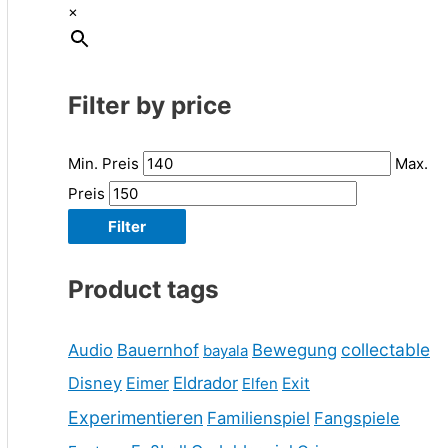
×
Filter by price
Min. Preis
Max.
Preis
Filter
Product tags
collectable
Audio
Bauernhof
Bewegung
bayala
Disney
Eimer
Eldrador
Elfen
Exit
Experimentieren
Familienspiel
Fangspiele