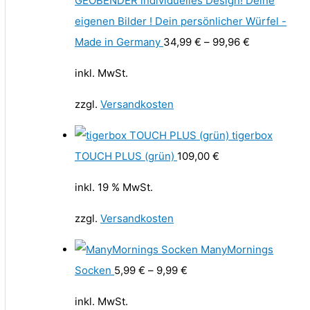
GEOBENDER individuelles Design! Deine
eigenen Bilder ! Dein persönlicher Würfel -
Made in Germany
34,99
€
–
99,96
€
inkl. MwSt.
zzgl.
Versandkosten
tigerbox
TOUCH PLUS (grün)
109,00
€
inkl. 19 % MwSt.
zzgl.
Versandkosten
ManyMornings
Socken
5,99
€
–
9,99
€
inkl. MwSt.