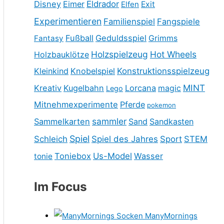
Disney
Eimer
Eldrador
Elfen
Exit
Experimentieren
Familienspiel
Fangspiele
Fußball
Geduldsspiel
Fantasy
Grimms
Holzspielzeug
Hot Wheels
Holzbauklötze
Kleinkind
Knobelspiel
Konstruktionsspielzeug
MINT
Kreativ
Kugelbahn
Lorcana
magic
Lego
Mitnehmexperimente
Pferde
pokemon
sammler
Sammelkarten
Sand
Sandkasten
Spiel
Schleich
Spiel des Jahres
Sport
STEM
Toniebox
Us-Model
Wasser
tonie
Im Focus
ManyMornings