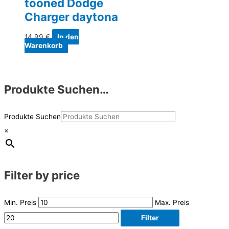
tooned Dodge
Charger daytona
14,99
€
In den
Warenkorb
Produkte Suchen…
Produkte Suchen
×
Filter by price
Min. Preis
Max. Preis
Filter