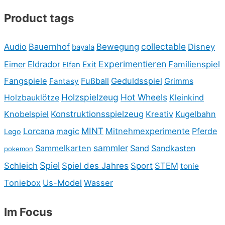
Product tags
collectable
Audio
Bauernhof
Bewegung
Disney
bayala
Experimentieren
Eimer
Eldrador
Familienspiel
Elfen
Exit
Fangspiele
Fußball
Geduldsspiel
Fantasy
Grimms
Holzspielzeug
Hot Wheels
Holzbauklötze
Kleinkind
Knobelspiel
Konstruktionsspielzeug
Kreativ
Kugelbahn
MINT
Lorcana
Mitnehmexperimente
Pferde
magic
Lego
sammler
Sammelkarten
Sand
Sandkasten
pokemon
Spiel
Schleich
Spiel des Jahres
Sport
STEM
tonie
Toniebox
Us-Model
Wasser
Im Focus