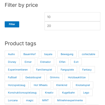
Filter by price
r
r
e
e
i
i
Filter
s
s
Product tags
Audio
Bauernhof
bayala
Bewegung
collectable
Disney
Eimer
Eldrador
Elfen
Exit
Experimentieren
Familienspiel
Fangspiele
Fantasy
Fußball
Geduldsspiel
Grimms
Holzbauklötze
Holzspielzeug
Hot Wheels
Kleinkind
Knobelspiel
Konstruktionsspielzeug
Kreativ
Kugelbahn
Lego
Lorcana
magic
MINT
Mitnehmexperimente