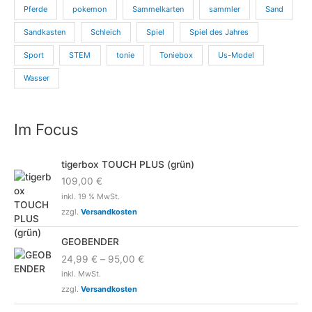
Pferde
pokemon
Sammelkarten
sammler
Sand
Sandkasten
Schleich
Spiel
Spiel des Jahres
Sport
STEM
tonie
Toniebox
Us-Model
Wasser
Im Focus
tigerbox TOUCH PLUS (grün)
109,00
€
inkl. 19 % MwSt.
zzgl.
Versandkosten
GEOBENDER
24,99
€
–
95,00
€
inkl. MwSt.
zzgl.
Versandkosten