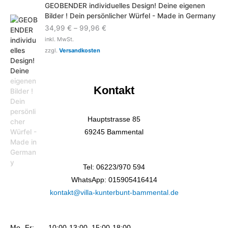
GEOBENDER individuelles Design! Deine eigenen
Bilder ! Dein persönlicher Würfel - Made in Germany
34,99
€
–
99,96
€
inkl. MwSt.
zzgl.
Versandkosten
Kontakt
Hauptstrasse 85
69245 Bammental
Tel: 06223/970 594
WhatsApp: 015905416414
kontakt@villa-kunterbunt-bammental.de
Mo -Fr: 10:00-13:00, 15:00-18:00