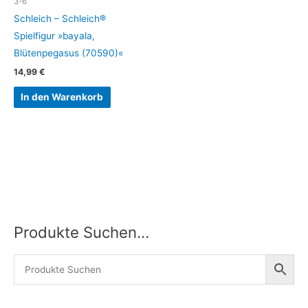
3-6
Schleich – Schleich®
Spielfigur »bayala,
Blütenpegasus (70590)«
14,99
€
In den Warenkorb
Produkte Suchen…
M
M
i
a
n
x
.
.
P
P