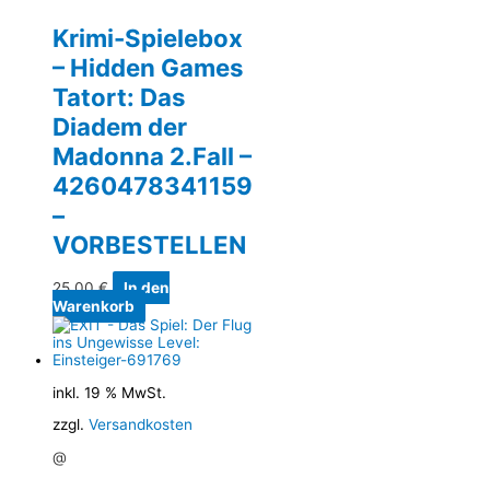
Krimi-Spielebox
– Hidden Games
Tatort: Das
Diadem der
Madonna 2.Fall –
4260478341159
–
VORBESTELLEN
25,00
€
In den
Warenkorb
inkl. 19 % MwSt.
zzgl.
Versandkosten
@