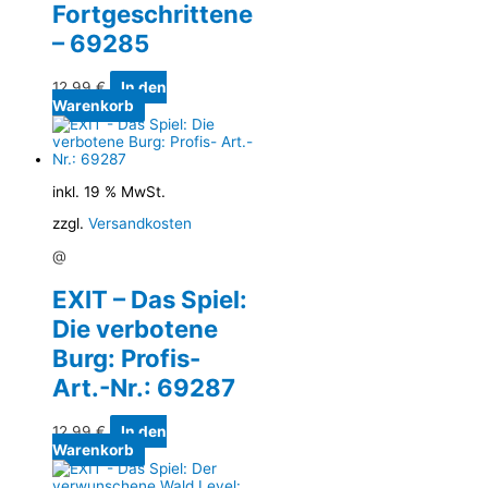
Fortgeschrittene
– 69285
12,99
€
In den
Warenkorb
inkl. 19 % MwSt.
zzgl.
Versandkosten
@
EXIT – Das Spiel:
Die verbotene
Burg: Profis-
Art.-Nr.: 69287
12,99
€
In den
Warenkorb