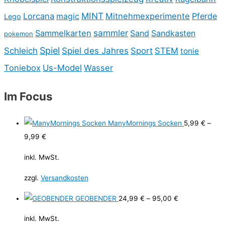
MINT
Lorcana
Mitnehmexperimente
Pferde
magic
Lego
sammler
Sammelkarten
Sand
Sandkasten
pokemon
Spiel
Schleich
Spiel des Jahres
Sport
STEM
tonie
Toniebox
Us-Model
Wasser
Im Focus
ManyMornings Socken
5,99
€
–
9,99
€
inkl. MwSt.
zzgl.
Versandkosten
GEOBENDER
24,99
€
–
95,00
€
inkl. MwSt.