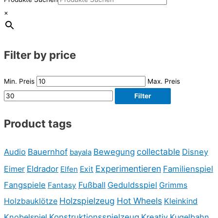
×
Filter by price
Min. Preis
Max. Preis
Filter
Product tags
collectable
Audio
Bauernhof
Bewegung
Disney
bayala
Experimentieren
Eimer
Eldrador
Familienspiel
Elfen
Exit
Fangspiele
Fußball
Geduldsspiel
Fantasy
Grimms
Holzspielzeug
Hot Wheels
Holzbauklötze
Kleinkind
Knobelspiel
Konstruktionsspielzeug
Kreativ
Kugelbahn