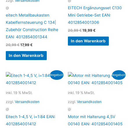
zzgl.
Versandkosten
@
EITECH Ergänzungsset C130
@
eitech Metallbaukasten
Mini Getriebe-Set EAN:
Kabelfernsteuerung C 134|
4012854001306
Zubehör Construction Reihe
20,99
€
19,99
€
EAN: 4012854001344
In den Warenkorb
20,99
€
17,99
€
In den Warenkorb
Ursprünglicher
Aktueller
Ursprünglicher
Aktueller
Angebot!
Angebot!
Preis
Preis
Preis
Preis
war:
ist:
war:
ist:
23,99 €
11,99 €.
14,95 €
7,50 €.
inkl. 19 % MwSt.
inkl. 19 % MwSt.
zzgl.
Versandkosten
zzgl.
Versandkosten
@
@
Eitech 1-4,5 V, i=1:84 EAN:
Motor mit Halterung 4,5V
4012854001412
00140 EAN: 4012854001405