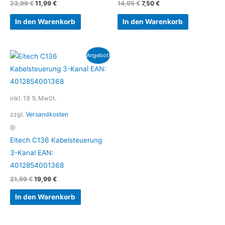
23,99
€
11,99
€
14,95
€
7,50
€
In den Warenkorb
In den Warenkorb
Ursprünglicher
Aktueller
Angebot!
Preis
Preis
war:
ist:
21,99 €
19,99 €.
inkl. 19 % MwSt.
zzgl.
Versandkosten
@
Eitech C136 Kabelsteuerung
3-Kanal EAN:
4012854001368
21,99
€
19,99
€
In den Warenkorb