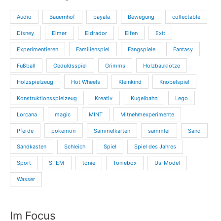
Audio
Bauernhof
bayala
Bewegung
collectable
Disney
Eimer
Eldrador
Elfen
Exit
Experimentieren
Familienspiel
Fangspiele
Fantasy
Fußball
Geduldsspiel
Grimms
Holzbauklötze
Holzspielzeug
Hot Wheels
Kleinkind
Knobelspiel
Konstruktionsspielzeug
Kreativ
Kugelbahn
Lego
Lorcana
magic
MINT
Mitnehmexperimente
Pferde
pokemon
Sammelkarten
sammler
Sand
Sandkasten
Schleich
Spiel
Spiel des Jahres
Sport
STEM
tonie
Toniebox
Us-Model
Wasser
Im Focus