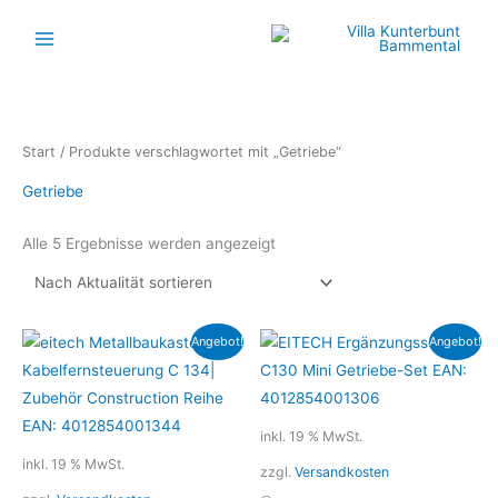
Zum
Inhalt
springen
Nach
Start
/ Produkte verschlagwortet mit „Getriebe“
Aktualität
sortiert
Getriebe
Alle 5 Ergebnisse werden angezeigt
Ursprünglicher
Aktueller
Ursprünglicher
Aktueller
Angebot!
Angebot!
Preis
Preis
Preis
Preis
war:
ist:
war:
ist:
20,99 €
17,99 €.
20,99 €
19,99 €.
inkl. 19 % MwSt.
inkl. 19 % MwSt.
zzgl.
Versandkosten