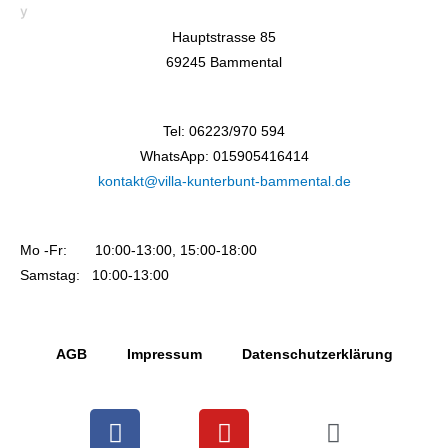
Hauptstrasse 85
69245 Bammental
Tel: 06223/970 594
WhatsApp: 015905416414
kontakt@villa-kunterbunt-bammental.de
Mo -Fr: 10:00-13:00, 15:00-18:00
Samstag: 10:00-13:00
AGB
Impressum
Datenschutzerklärung
F
Y
I
a
o
n