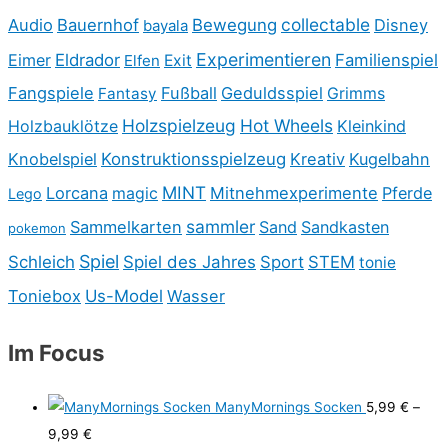
collectable
Audio
Bauernhof
Bewegung
Disney
bayala
Experimentieren
Eimer
Eldrador
Familienspiel
Elfen
Exit
Fangspiele
Fußball
Geduldsspiel
Fantasy
Grimms
Holzspielzeug
Hot Wheels
Holzbauklötze
Kleinkind
Knobelspiel
Konstruktionsspielzeug
Kreativ
Kugelbahn
MINT
Lorcana
Mitnehmexperimente
Pferde
magic
Lego
sammler
Sammelkarten
Sand
Sandkasten
pokemon
Spiel
Schleich
Spiel des Jahres
Sport
STEM
tonie
Toniebox
Us-Model
Wasser
Im Focus
ManyMornings Socken
5,99
€
–
9,99
€