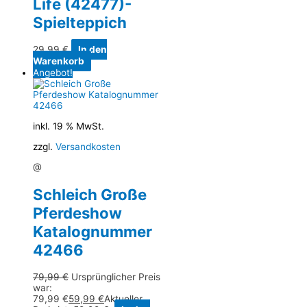
Life (42477)-
Spielteppich
29,99
€
In den
Warenkorb
Angebot!
inkl. 19 % MwSt.
zzgl.
Versandkosten
@
Schleich Große
Pferdeshow
Katalognummer
42466
79,99
€
Ursprünglicher Preis
war:
79,99 €
59,99
€
Aktueller