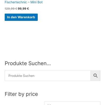
Fischertechnic – Mini Bot
129,99
€
99,99
€
In den Warenkorb
Produkte Suchen…
M
M
i
a
n
x
.
.
P
P
Filter by price
r
r
e
e