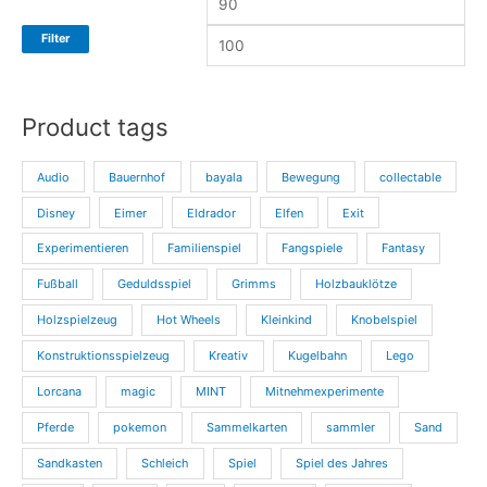
i
i
Filter
s
s
Product tags
Audio
Bauernhof
bayala
Bewegung
collectable
Disney
Eimer
Eldrador
Elfen
Exit
Experimentieren
Familienspiel
Fangspiele
Fantasy
Fußball
Geduldsspiel
Grimms
Holzbauklötze
Holzspielzeug
Hot Wheels
Kleinkind
Knobelspiel
Konstruktionsspielzeug
Kreativ
Kugelbahn
Lego
Lorcana
magic
MINT
Mitnehmexperimente
Pferde
pokemon
Sammelkarten
sammler
Sand
Sandkasten
Schleich
Spiel
Spiel des Jahres