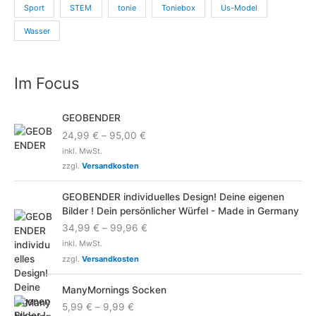
Sport
STEM
tonie
Toniebox
Us-Model
Wasser
Im Focus
GEOBENDER
24,99
€
–
95,00
€
inkl. MwSt.
zzgl.
Versandkosten
GEOBENDER individuelles Design! Deine eigenen
Bilder ! Dein persönlicher Würfel - Made in Germany
34,99
€
–
99,96
€
inkl. MwSt.
zzgl.
Versandkosten
ManyMornings Socken
5,99
€
–
9,99
€