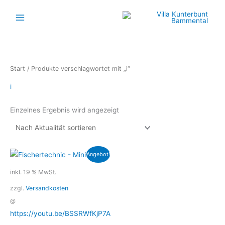
Zum
Inhalt
springen
Start
/ Produkte verschlagwortet mit „i“
i
Einzelnes Ergebnis wird angezeigt
Ursprünglicher
Aktueller
Angebot!
Preis
Preis
war:
ist:
inkl. 19 % MwSt.
129,99 €
99,99 €.
zzgl.
Versandkosten
@
https://youtu.be/BSSRWfKjP7A