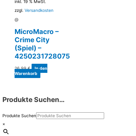
inkl. 19 % MwSt.
zzgl.
Versandkosten
@
MicroMacro –
Crime City
(Spiel) –
4250231728075
26,99
€
In den
Warenkorb
Produkte Suchen…
Produkte Suchen
×