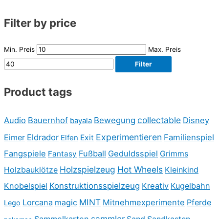
Filter by price
Min. Preis
Max. Preis
Filter
Product tags
collectable
Audio
Bauernhof
Bewegung
Disney
bayala
Experimentieren
Eimer
Eldrador
Familienspiel
Elfen
Exit
Fangspiele
Fußball
Geduldsspiel
Fantasy
Grimms
Holzspielzeug
Hot Wheels
Holzbauklötze
Kleinkind
Knobelspiel
Konstruktionsspielzeug
Kreativ
Kugelbahn
MINT
Lorcana
Mitnehmexperimente
Pferde
magic
Lego
sammler
Sammelkarten
Sand
Sandkasten