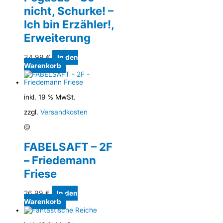
nicht, Schurke! –
Ich bin Erzähler!,
Erweiterung
34,99
€
In den
Warenkorb
inkl. 19 % MwSt.
zzgl.
Versandkosten
@
FABELSAFT – 2F
– Friedemann
Friese
26,99
€
In den
Warenkorb