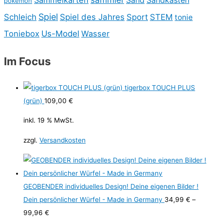
pokemon
Spiel
Schleich
Spiel des Jahres
Sport
STEM
tonie
Toniebox
Us-Model
Wasser
Im Focus
tigerbox TOUCH PLUS
(grün)
109,00
€
inkl. 19 % MwSt.
zzgl.
Versandkosten
GEOBENDER individuelles Design! Deine eigenen Bilder !
Dein persönlicher Würfel - Made in Germany
34,99
€
–
99,96
€