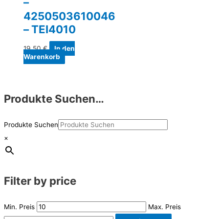
–
4250503610046
– TEI4010
19,50
€
In den
Warenkorb
Produkte Suchen…
Produkte Suchen
×
Filter by price
Min. Preis
Max. Preis