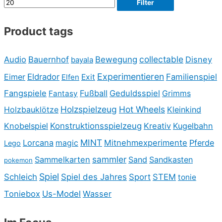
Filter
Product tags
collectable
Audio
Bauernhof
Bewegung
Disney
bayala
Experimentieren
Eimer
Eldrador
Familienspiel
Elfen
Exit
Fangspiele
Fußball
Geduldsspiel
Fantasy
Grimms
Holzspielzeug
Hot Wheels
Holzbauklötze
Kleinkind
Knobelspiel
Konstruktionsspielzeug
Kreativ
Kugelbahn
MINT
Lorcana
Mitnehmexperimente
Pferde
magic
Lego
sammler
Sammelkarten
Sand
Sandkasten
pokemon
Spiel
Schleich
Spiel des Jahres
Sport
STEM
tonie
Toniebox
Us-Model
Wasser