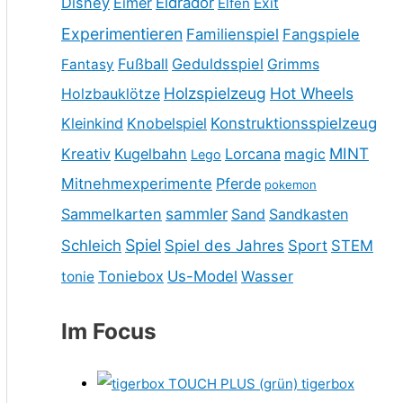
Disney
Eimer
Eldrador
Elfen
Exit
Experimentieren
Familienspiel
Fangspiele
Fußball
Geduldsspiel
Fantasy
Grimms
Holzspielzeug
Hot Wheels
Holzbauklötze
Kleinkind
Knobelspiel
Konstruktionsspielzeug
MINT
Kreativ
Kugelbahn
Lorcana
magic
Lego
Mitnehmexperimente
Pferde
pokemon
sammler
Sammelkarten
Sand
Sandkasten
Spiel
Schleich
Spiel des Jahres
Sport
STEM
Toniebox
Us-Model
Wasser
tonie
Im Focus
tigerbox