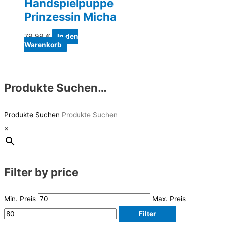
Handspielpuppe
Prinzessin Micha
79,99
€
In den
Warenkorb
Produkte Suchen…
Produkte Suchen
×
Filter by price
Min. Preis
Max. Preis
Filter