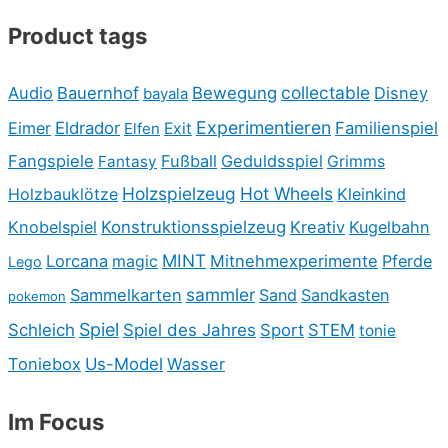
Product tags
collectable
Audio
Bauernhof
Bewegung
Disney
bayala
Experimentieren
Eimer
Eldrador
Familienspiel
Elfen
Exit
Fangspiele
Fußball
Geduldsspiel
Fantasy
Grimms
Holzspielzeug
Hot Wheels
Holzbauklötze
Kleinkind
Knobelspiel
Konstruktionsspielzeug
Kreativ
Kugelbahn
MINT
Lorcana
Mitnehmexperimente
Pferde
magic
Lego
sammler
Sammelkarten
Sand
Sandkasten
pokemon
Spiel
Schleich
Spiel des Jahres
Sport
STEM
tonie
Toniebox
Us-Model
Wasser
Im Focus