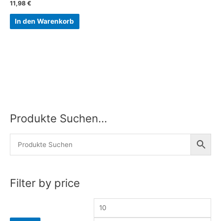
11,98
€
In den Warenkorb
Produkte Suchen…
M
M
i
a
n
x
.
.
P
P
Filter by price
r
r
e
e
i
i