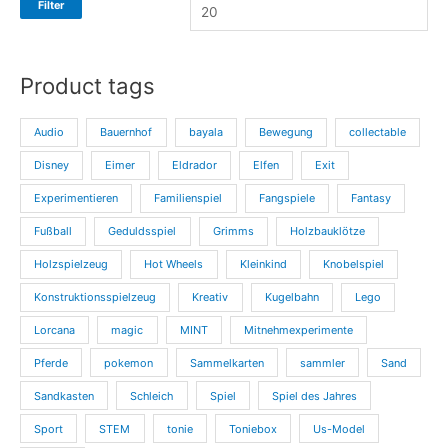
Filter
s
s
Product tags
Audio
Bauernhof
bayala
Bewegung
collectable
Disney
Eimer
Eldrador
Elfen
Exit
Experimentieren
Familienspiel
Fangspiele
Fantasy
Fußball
Geduldsspiel
Grimms
Holzbauklötze
Holzspielzeug
Hot Wheels
Kleinkind
Knobelspiel
Konstruktionsspielzeug
Kreativ
Kugelbahn
Lego
Lorcana
magic
MINT
Mitnehmexperimente
Pferde
pokemon
Sammelkarten
sammler
Sand
Sandkasten
Schleich
Spiel
Spiel des Jahres
Sport
STEM
tonie
Toniebox
Us-Model