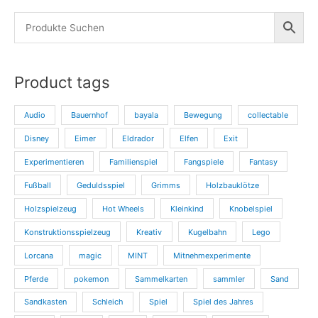
Product tags
Audio
Bauernhof
bayala
Bewegung
collectable
Disney
Eimer
Eldrador
Elfen
Exit
Experimentieren
Familienspiel
Fangspiele
Fantasy
Fußball
Geduldsspiel
Grimms
Holzbauklötze
Holzspielzeug
Hot Wheels
Kleinkind
Knobelspiel
Konstruktionsspielzeug
Kreativ
Kugelbahn
Lego
Lorcana
magic
MINT
Mitnehmexperimente
Pferde
pokemon
Sammelkarten
sammler
Sand
Sandkasten
Schleich
Spiel
Spiel des Jahres