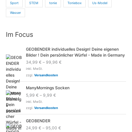
Sport
STEM
tonie
Toniebox
Us-Model
Wasser
Im Focus
GEOBENDER individuelles Design! Deine eigenen
Bilder ! Dein persönlicher Würfel - Made in Germany
34,99
€
–
99,96
€
inkl. MwSt.
zzgl.
Versandkosten
ManyMornings Socken
5,99
€
–
9,99
€
inkl. MwSt.
zzgl.
Versandkosten
GEOBENDER
24,99
€
–
95,00
€