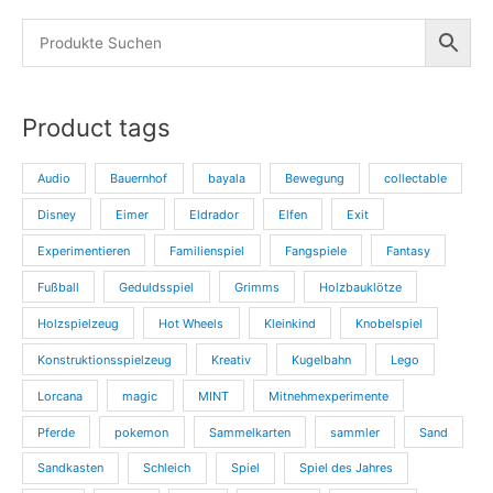
Product tags
Audio
Bauernhof
bayala
Bewegung
collectable
Disney
Eimer
Eldrador
Elfen
Exit
Experimentieren
Familienspiel
Fangspiele
Fantasy
Fußball
Geduldsspiel
Grimms
Holzbauklötze
Holzspielzeug
Hot Wheels
Kleinkind
Knobelspiel
Konstruktionsspielzeug
Kreativ
Kugelbahn
Lego
Lorcana
magic
MINT
Mitnehmexperimente
Pferde
pokemon
Sammelkarten
sammler
Sand
Sandkasten
Schleich
Spiel
Spiel des Jahres