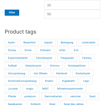
e
e
i
i
Filter
s
s
Product tags
Audio
Bauernhof
bayala
Bewegung
collectable
Disney
Eimer
Eldrador
Elfen
Exit
Experimentieren
Familienspiel
Fangspiele
Fantasy
Fußball
Geduldsspiel
Grimms
Holzbauklötze
Holzspielzeug
Hot Wheels
Kleinkind
Knobelspiel
Konstruktionsspielzeug
Kreativ
Kugelbahn
Lego
Lorcana
magic
MINT
Mitnehmexperimente
Pferde
pokemon
Sammelkarten
sammler
Sand
Sandkasten
Schleich
Spiel
Spiel des Jahres