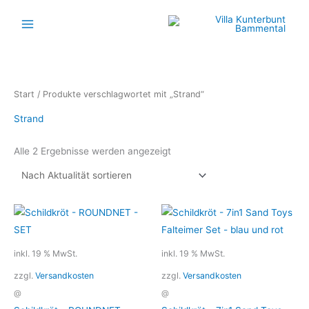
Zum
Inhalt
springen
Nach
Start
/ Produkte verschlagwortet mit „Strand“
Aktualität
sortiert
Strand
Alle 2 Ergebnisse werden angezeigt
inkl. 19 % MwSt.
inkl. 19 % MwSt.
zzgl.
Versandkosten
zzgl.
Versandkosten
@
@