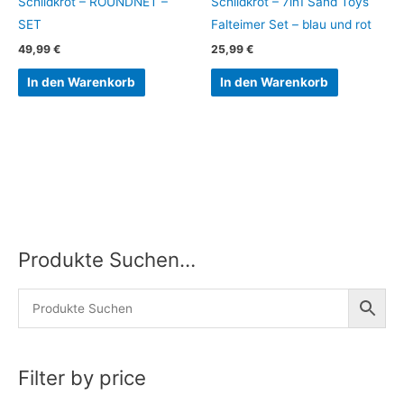
Schildkröt – ROUNDNET –
Schildkröt – 7in1 Sand Toys
SET
Falteimer Set – blau und rot
49,99
€
25,99
€
In den Warenkorb
In den Warenkorb
Produkte Suchen…
M
M
i
a
n
x
.
.
P
P
Filter by price
r
r