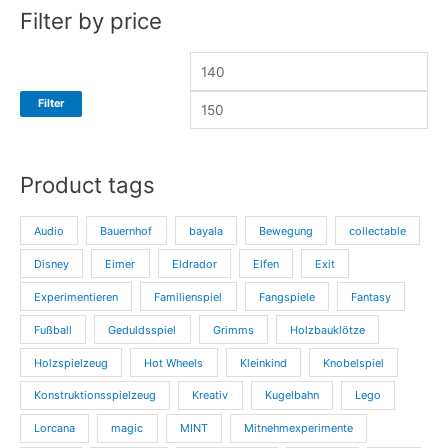
Filter by price
r
r
e
e
i
i
Filter
s
s
Product tags
Audio
Bauernhof
bayala
Bewegung
collectable
Disney
Eimer
Eldrador
Elfen
Exit
Experimentieren
Familienspiel
Fangspiele
Fantasy
Fußball
Geduldsspiel
Grimms
Holzbauklötze
Holzspielzeug
Hot Wheels
Kleinkind
Knobelspiel
Konstruktionsspielzeug
Kreativ
Kugelbahn
Lego
Lorcana
magic
MINT
Mitnehmexperimente