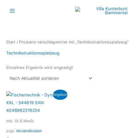
Zum
Inhalt
springen
Start
/ Produkte verschlagwortet mit „Technikstruktionsspielzeug“
Technikstruktionsspielzeug
Einzelnes Ergebnis wird angezeigt
Ursprünglicher
Aktueller
Angebot!
Preis
Preis
war:
ist:
199,99 €
149,99 €.
inkl. 19 % MwSt.
zzgl.
Versandkosten