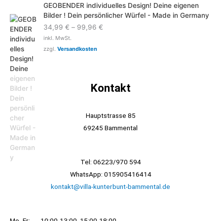
GEOBENDER individuelles Design! Deine eigenen
Bilder ! Dein persönlicher Würfel - Made in Germany
34,99
€
–
99,96
€
inkl. MwSt.
zzgl.
Versandkosten
Kontakt
Hauptstrasse 85
69245 Bammental
Tel: 06223/970 594
WhatsApp: 015905416414
kontakt@villa-kunterbunt-bammental.de
Mo -Fr: 10:00-13:00, 15:00-18:00