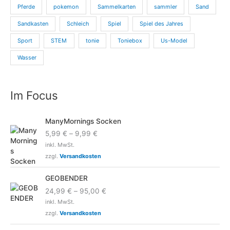
Pferde
pokemon
Sammelkarten
sammler
Sand
Sandkasten
Schleich
Spiel
Spiel des Jahres
Sport
STEM
tonie
Toniebox
Us-Model
Wasser
Im Focus
ManyMornings Socken
5,99
€
–
9,99
€
inkl. MwSt.
zzgl.
Versandkosten
GEOBENDER
24,99
€
–
95,00
€
inkl. MwSt.
zzgl.
Versandkosten