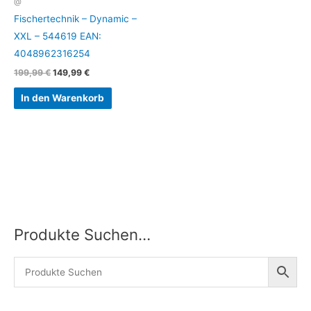
@
Fischertechnik – Dynamic –
XXL – 544619 EAN:
4048962316254
199,99
€
149,99
€
In den Warenkorb
Produkte Suchen…
M
M
i
a
n
x
.
.
P
P