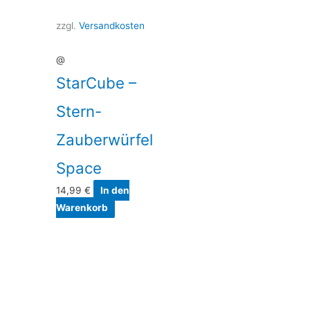
zzgl.
Versandkosten
@
StarCube –
Stern-
Zauberwürfel
Space
14,99
€
In den
Warenkorb