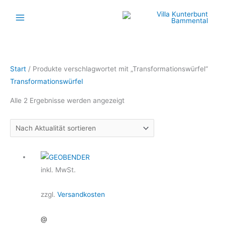
Zum
Inhalt
springen
Nach
Start
/ Produkte verschlagwortet mit „Transformationswürfel“
Aktualität
Transformationswürfel
sortiert
Alle 2 Ergebnisse werden angezeigt
Dieses
Produkt
inkl. MwSt.
weist
mehrere
zzgl.
Versandkosten
Varianten
@
auf.