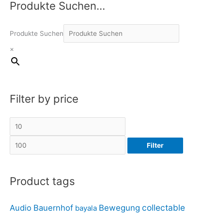
Produkte Suchen…
M
M
i
a
n
x
Produkte Suchen
.
.
×
P
P
r
r
e
e
i
i
Filter by price
s
s
Filter
Product tags
collectable
Audio
Bauernhof
Bewegung
bayala