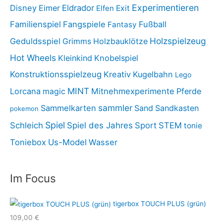
Experimentieren
Disney
Eimer
Eldrador
Elfen
Exit
Familienspiel
Fangspiele
Fußball
Fantasy
Holzspielzeug
Geduldsspiel
Holzbauklötze
Grimms
Hot Wheels
Kleinkind
Knobelspiel
Konstruktionsspielzeug
Kreativ
Kugelbahn
Lego
MINT
Lorcana
Mitnehmexperimente
Pferde
magic
sammler
Sammelkarten
Sand
Sandkasten
pokemon
Spiel
Schleich
Spiel des Jahres
Sport
STEM
tonie
Toniebox
Us-Model
Wasser
Im Focus
tigerbox TOUCH PLUS (grün)
109,00
€