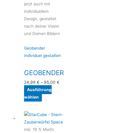
jetzt auch mit
Die
individuellem
Optionen
Design, gestaltet
können
nach deiner Vision
auf
und Deinen Bildern
der
Produktseite
Geobender
gewählt
individuel gestalten
werden
GEOBENDER
24,99
€
–
95,00
€
Ausführung
wählen
inkl. 19 % MwSt.