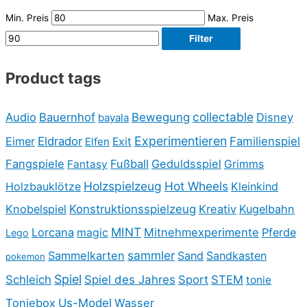
Min. Preis
Max. Preis
Filter
Product tags
collectable
Audio
Bauernhof
Bewegung
Disney
bayala
Experimentieren
Eimer
Eldrador
Familienspiel
Elfen
Exit
Fangspiele
Fußball
Geduldsspiel
Fantasy
Grimms
Holzspielzeug
Hot Wheels
Holzbauklötze
Kleinkind
Knobelspiel
Konstruktionsspielzeug
Kreativ
Kugelbahn
MINT
Lorcana
Mitnehmexperimente
Pferde
magic
Lego
sammler
Sammelkarten
Sand
Sandkasten
pokemon
Spiel
Schleich
Spiel des Jahres
Sport
STEM
tonie
Toniebox
Us-Model
Wasser