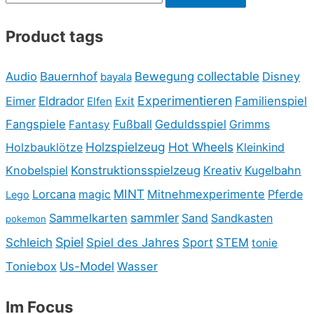
Product tags
collectable
Audio
Bauernhof
Bewegung
Disney
bayala
Experimentieren
Eimer
Eldrador
Familienspiel
Elfen
Exit
Fangspiele
Fußball
Geduldsspiel
Fantasy
Grimms
Holzspielzeug
Hot Wheels
Holzbauklötze
Kleinkind
Knobelspiel
Konstruktionsspielzeug
Kreativ
Kugelbahn
MINT
Lorcana
Mitnehmexperimente
Pferde
magic
Lego
sammler
Sammelkarten
Sand
Sandkasten
pokemon
Spiel
Schleich
Spiel des Jahres
Sport
STEM
tonie
Toniebox
Us-Model
Wasser
Im Focus