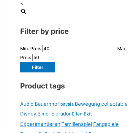
×
Filter by price
Min. Preis
Max.
Preis
Filter
Product tags
collectable
Audio
Bauernhof
Bewegung
bayala
Disney
Eimer
Eldrador
Elfen
Exit
Experimentieren
Familienspiel
Fangspiele