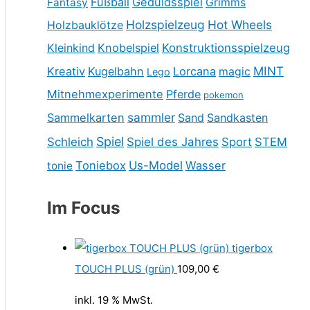
Fußball
Geduldsspiel
Fantasy
Grimms
Holzspielzeug
Hot Wheels
Holzbauklötze
Kleinkind
Knobelspiel
Konstruktionsspielzeug
MINT
Kreativ
Kugelbahn
Lorcana
magic
Lego
Mitnehmexperimente
Pferde
pokemon
sammler
Sammelkarten
Sand
Sandkasten
Spiel
Schleich
Spiel des Jahres
Sport
STEM
Toniebox
Us-Model
Wasser
tonie
Im Focus
tigerbox
TOUCH PLUS (grün)
109,00
€
inkl. 19 % MwSt.